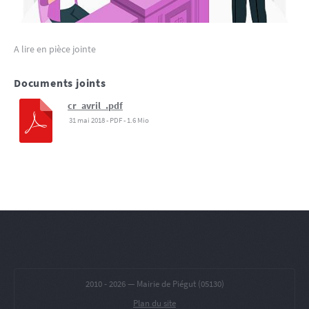
A lire en pièce jointe
Documents joints
cr_avril_.pdf
31 mai 2018
-
PDF
-
1.6 Mio
2010 -
2026 — Mairie de Piégut (05130)
Plan du site