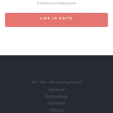
à la lecture en pièce jointe
LIRE LA SUITE
2010 -
2026 — Mairie de Piégut (05130)
Plan du site
Mentions légales
Se connecter
HTML5 UP